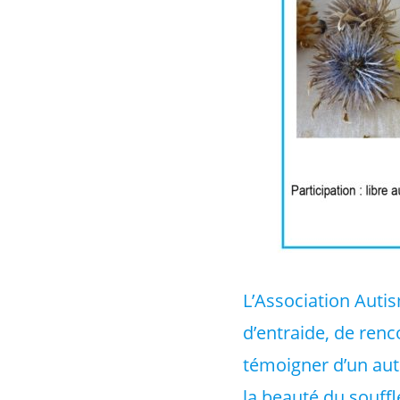
L’Association Auti
d’entraide, de renc
témoigner d’un aut
la beauté du souff