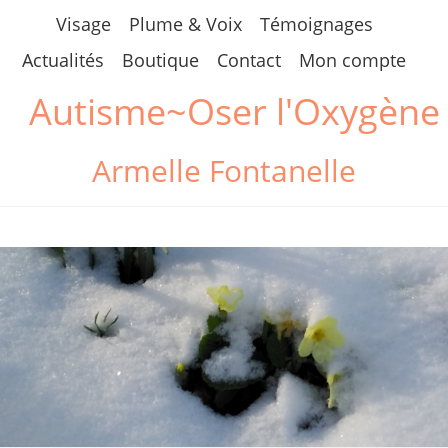
Skip
Visage
Plume & Voix
Témoignages
to
Actualités
Boutique
Contact
Mon compte
content
Autisme~Oser l'Oxygène
Armelle Fontanelle