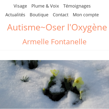
Skip
Visage
Plume & Voix
Témoignages
to
Actualités
Boutique
Contact
Mon compte
content
Autisme~Oser l'Oxygène
Armelle Fontanelle