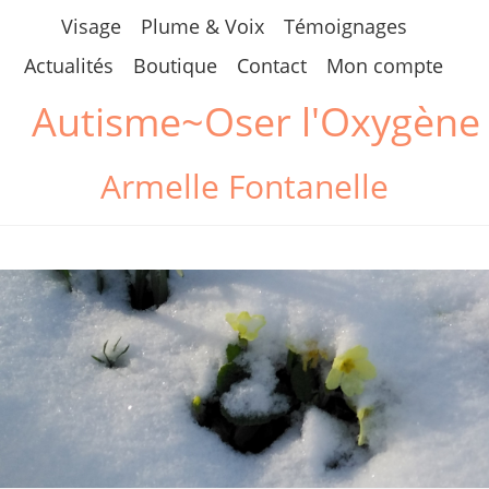
Skip
Visage
Plume & Voix
Témoignages
to
Actualités
Boutique
Contact
Mon compte
content
Autisme~Oser l'Oxygène
Armelle Fontanelle